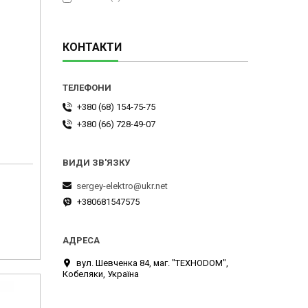
КОНТАКТИ
+380 (68) 154-75-75
+380 (66) 728-49-07
sergey-elektro@ukr.net
+380681547575
вул. Шевченка 84, маг. "ТЕХНОDOM",
Кобеляки, Україна