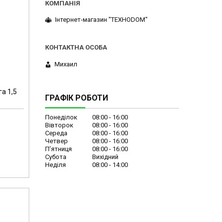
Інтернет-магазин "ТЕХНОDOM"
Михаил
а 1,5
ГРАФІК РОБОТИ
Понеділок
08:00
16:00
Вівторок
08:00
16:00
Середа
08:00
16:00
Четвер
08:00
16:00
Пʼятниця
08:00
16:00
Субота
Вихідний
Неділя
08:00
14:00