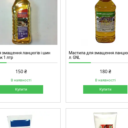
6378
я змащення ланцюгів і шин
Мастила для змащення ланцюг
к 1 лтр
л. GNL
150 ₴
180 ₴
В наявності
В наявності
Купити
Купити