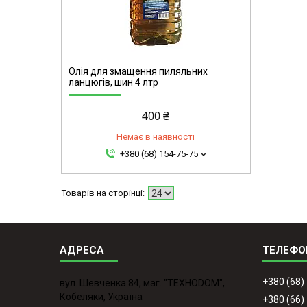
Олія для змащення пиляльних
ланцюгів, шин 4 лтр
400 ₴
Немає в наявності
+380 (68) 154-75-75
+380 (68)
вул. Шевченка 84, маг. "ТЕХНОDOM",
Кобеляки, Україна
+380 (66)