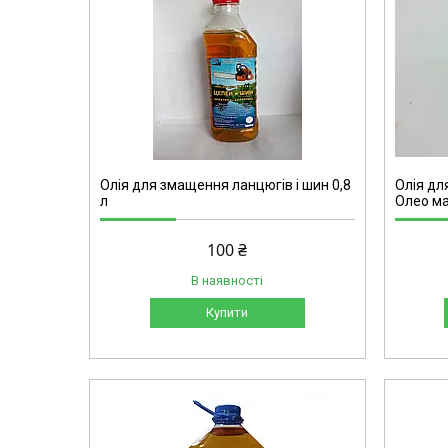
Олія для змащення ланцюгів і шин 0,8
Олія дл
л
Олео ма
100 ₴
В наявності
Купити