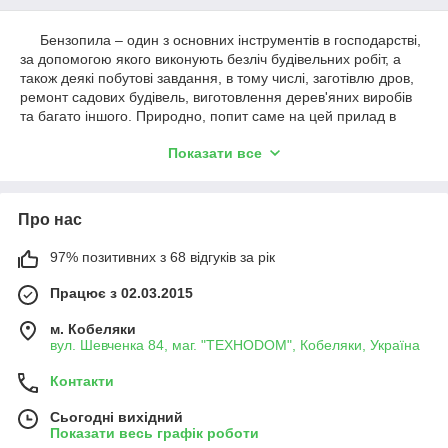
Бензопила – один з основних інструментів в господарстві,
за допомогою якого виконують безліч будівельних робіт, а
також деякі побутові завдання, в тому числі, заготівлю дров,
ремонт садових будівель, виготовлення дерев'яних виробів
та багато іншого. Природно, попит саме на цей прилад в
наші дні особливо великий. На щастя, сучасний споживач
Показати все
може
купити бензопилу
на будь-який бюджет і під будь-які
параметри.
На які параметри варто орієнтуватися?
В даний час вибір таких інструментів на ринку дуже
Про нас
великий. Проте більшість споживачів, орієнтуючись на
середню потужність і функціональність приладів, можуть
97% позитивних з 68 відгуків за рік
купить
хорошу бензопилу
, обрану за такими параметрами:
·
наявність праймера, полегшує пуск;
Працює з 02.03.2015
·
вага від 5 до 7 кг (більш важкі зразки незручні в
м. Кобеляки
роботі);
вул. Шевченка 84, маг. "ТЕХНОDOM", Кобеляки, Україна
·
бак ємністю 450 мл;
·
наявність механічного гальма;
Контакти
·
проста система налаштування двигуна;
·
наявність кількох швидкісних режимів роботи;
Сьогодні вихідний
Показати весь графік роботи
·
невисокий рівень шуму – в середньому 118 dB(A);