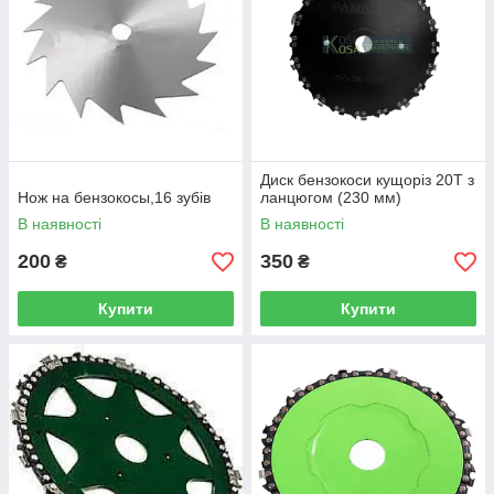
Диск бензокоси кущоріз 20T з
Нож на бензокосы,16 зубів
ланцюгом (230 мм)
В наявності
В наявності
200
350
₴
₴
Купити
Купити