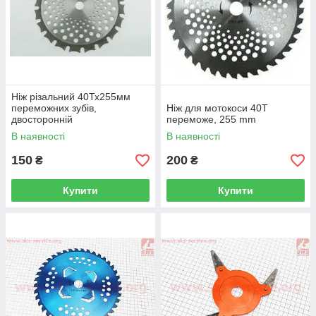
Ніж різальний 40Тх255мм
переможних зубів,
Ніж для мотокоси 40T
двосторонній
переможе, 255 mm
В наявності
В наявності
150
200
₴
₴
Купити
Купити