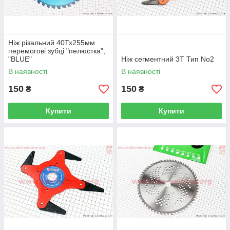
Ніж різальний 40Тх255мм
перемогові зубці "пелюстка",
"BLUE"
Ніж сегментний 3Т Тип No2
В наявності
В наявності
150
150
₴
₴
Купити
Купити