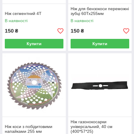
Ніж для бензокоси переможні
Ніж сегментний 4T
зубці 60Тх255мм
В наявності
В наявності
150
150
₴
₴
Купити
Купити
Ніж газонокосарки
Ніж коси з побідитовими
універсальний, 40 см
напайками 255 мм
(400*57*25)