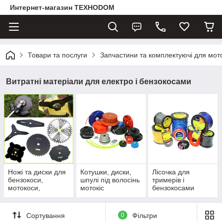
Интернет-магазин ТЕХНОDOM
Товари та послуги
Запчастини та комплектуючі для мот
Витратні матеріали для електро і бензокосами
Ножі та диски для
Котушки, диски,
Лісочка для
бензокоси,
шпулі під волосінь
тримерів і
мотокоси,
мотокіс
бензокосами
газонокосарки
Сортування
0
Фільтри