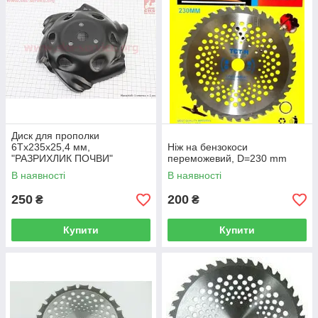
Диск для прополки
6Тx235x25,4 мм,
Ніж на бензокоси
"РАЗРИХЛИК ПОЧВИ"
переможевий, D=230 mm
В наявності
В наявності
250
200
₴
₴
Купити
Купити