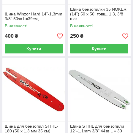
Шина бензопилки 35 NOKER
Шина Winzor Hard 14"-1,3mm
(14") 50 х 50, товщ. 1.3, 3/8
3/8" 50зв L=39см,
шаг
В наявності
В наявності
400
250
₴
₴
Купити
Купити
Шина для бензопил STIHL-
Шина STIHL для бензопили
180 (50 х 1.3 мм 35 см)
12"-1,1mm 3/8" 44зв L = 30