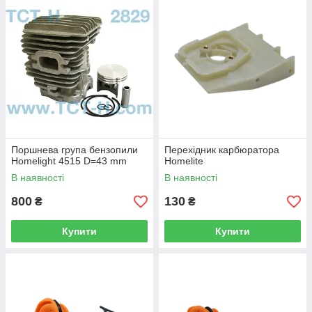
Поршнева група бензопили
Перехідник карбюратора
Homelight 4515 D=43 mm
Homelite
В наявності
В наявності
800
130
₴
₴
Купити
Купити