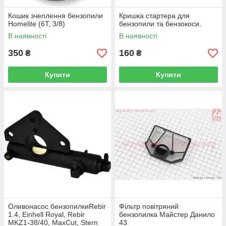
Кошик зчеплення бензопили
Кришка стартера для
Homelite (6T, 3/8)
бензопили та бензокоси.
В наявності
В наявності
350
160
₴
₴
Купити
Купити
Оливонасос бензопилкиRebir
Фільтр повітряний
1.4, Einhell Royal, Rebir
бензопилка Майстер Данило
MKZ1-38/40, MaxCut, Stern
43