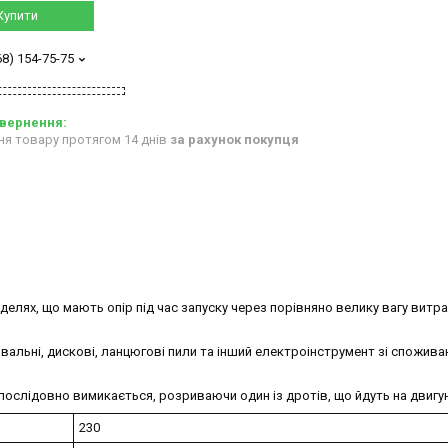
Купити
68) 154-75-75
ня товару протягом 14 днів
за рахунок покупця
делях, що мають опір під час запуску через порівняно велику вагу витр
альні, дискові, ланцюгові пили та інший електроінструмент зі спожив
 послідовно вимикається, розриваючи один із дротів, що йдуть на двигун
230