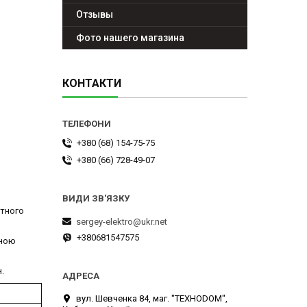
Отзывы
Фото нашего магазина
КОНТАКТИ
+380 (68) 154-75-75
+380 (66) 728-49-07
атного
sergey-elektro@ukr.net
+380681547575
аною
.
вул. Шевченка 84, маг. "ТЕХНОDOM",