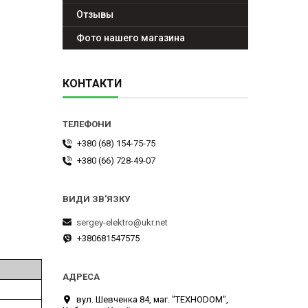
Отзывы
Фото нашего магазина
КОНТАКТИ
+380 (68) 154-75-75
+380 (66) 728-49-07
sergey-elektro@ukr.net
+380681547575
вул. Шевченка 84, маг. "ТЕХНОDOM",