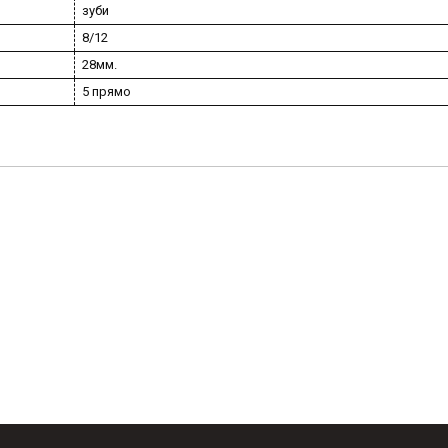
зуби
8/12
28мм.
5 прямо