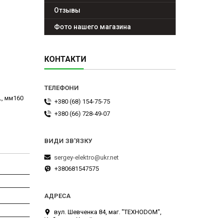
Отзывы
Фото нашего магазина
КОНТАКТИ
L, мм160
+380 (68) 154-75-75
+380 (66) 728-49-07
sergey-elektro@ukr.net
+380681547575
вул. Шевченка 84, маг. "ТЕХНОDOM",