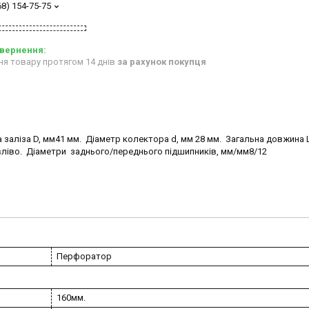
68) 154-75-75
ня товару протягом 14 днів
за рахунок покупця
заліза D, мм41 мм. Діаметр колектора d, мм 28 мм. Загальна довжина 
 вліво. Діаметри заднього/переднього підшипників, мм/мм8/12
Перфоратор
160мм.