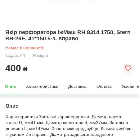
Якір перфоратора ІжМаш RH 8314 1750, Stern
RH-26E, 41*150 5-з. вправо
Немає в наявності
Код: 2144
Роздріб
400
₴
Опис
Характеристики
Доставка
Оплата
Умови п
Опис
Характеристики Загальні характеристики Діаметр пакета
заліза D, мм41 мм. Діаметр колектора d, мм27мм. Загальна
довжина L, мм149мм. Хвостовик/перед зубця. Кількість зубців
із ухилом Z5 вправо. Діаметри заднього/переднього