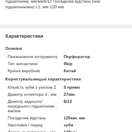
підшипників, мм/мм8/12 Посадкова відстань (між
підшипниками) L1, мм 120 мм.
Характеристики
Основні
Призначення інструменту
Перфоратор
Тип запчастини
Якір
Країна виробник
Китай
Користувальницькі характеристики
Кількість зубів з ухилом Z
5 прямо
Діаметр колектора d , мм
27мм.
Діаметр заднього/
8/12
переднього підшипників ,
мм/мм
Посадочне відстань
120мм. мм
Хвостовик / перед
зуби
Загальна довжина L , мм
149мм.