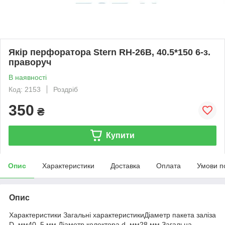
Якір перфоратора Stern RH-26B, 40.5*150 6-з.
праворуч
В наявності
Код: 2153
Роздріб
350
₴
Купити
Опис
Характеристики
Доставка
Оплата
Умови п
Опис
Характеристики Загальні характеристикиДіаметр пакета заліза
D, мм40, 5 мм.Діаметр колектора d, мм28 мм.Загальна