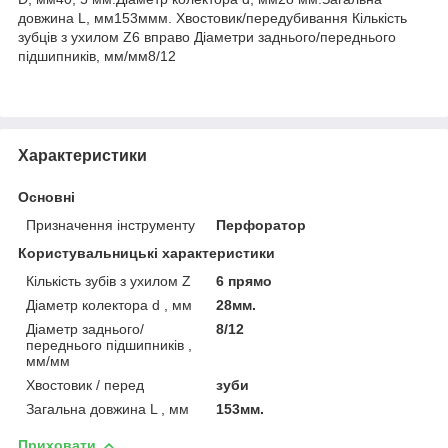
довжина L, мм153ммм. Хвостовик/передубивання Кількість
зубців з ухилом Z6 вправо Діаметри заднього/переднього
підшипників, мм/мм8/12
Характеристики
Основні
Призначення інструменту
Перфоратор
Користувальницькі характеристики
Кількість зубів з ухилом Z
6 прямо
Діаметр колектора d , мм
28мм.
Діаметр заднього/
8/12
переднього підшипників ,
мм/мм
Хвостовик / перед
зуби
Загальна довжина L , мм
153мм.
Приховати