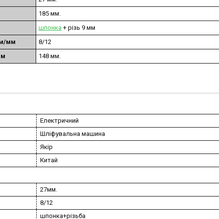
185 мм.
шпонка
+ різь 9 мм
мм/мм
8/12
мм
148 мм.
Електричний
Шліфувальна машина
Якір
Китай
27мм.
8/12
шпонка+різьба