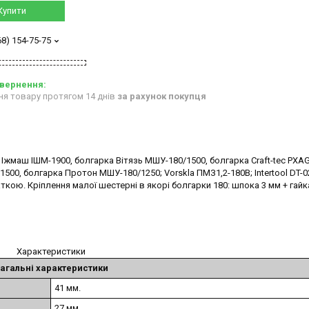
Купити
68) 154-75-75
ня товару протягом 14 днів
за рахунок покупця
 Іжмаш ІШМ-1900, болгарка Вітязь МШУ-180/1500, болгарка Craft-tec PXA
00, болгарка Протон МШУ-180/1250; Vorskla ПМЗ1,2-180B; Intertool DT-02
ткою. Кріплення малої шестерні в якорі болгарки 180: шпока 3 мм + гайка
Характеристики
агальні характеристики
41 мм.
27 мм.