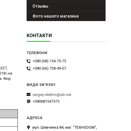
Отзывы
Фото нашего магазина
КОНТАКТИ
+380 (68) 154-75-75
G227,
+380 (66) 728-49-07
18 і на
. Якір
sergey-elektro@ukr.net
+380681547575
вул. Шевченка 84, маг. "ТЕХНОDOM",