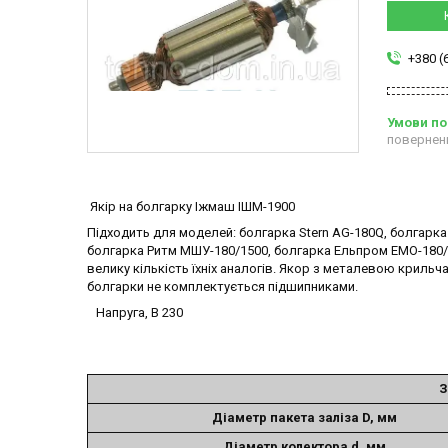
+380 (
повернен
Якір на болгарку Іжмаш ІШМ-1900
Підходить для моделей: болгарка Stern AG-180Q, болгарка
болгарка Ритм МШУ-180/1500, болгарка Ельпром ЕМО-180/15
велику кількість їхніх аналогів. Якор з металевою крильча
болгарки не комплектується підшипниками.
Напруга, В 230
З
Діаметр пакета заліза D, мм
Діаметр колектора d, мм