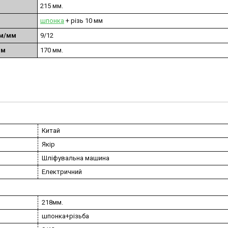
215 мм.
шпонка
+ різь 10 мм
мм/мм
9/12
мм
170 мм.
Китай
Якір
Шліфувальна машина
Електричний
218мм.
шпонка+різьба