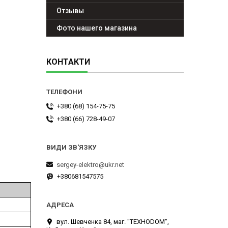
Отзывы
Фото нашего магазина
КОНТАКТИ
+380 (68) 154-75-75
+380 (66) 728-49-07
sergey-elektro@ukr.net
+380681547575
вул. Шевченка 84, маг. "ТЕХНОDOM",