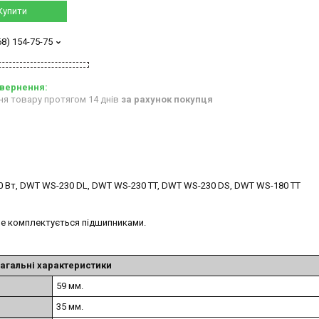
Купити
68) 154-75-75
ня товару протягом 14 днів
за рахунок покупця
0 Вт, DWT WS-230 DL, DWT WS-230 TT, DWT WS-230 DS, DWT WS-180 TT
е комплектується підшипниками.
агальні характеристики
59 мм.
35 мм.