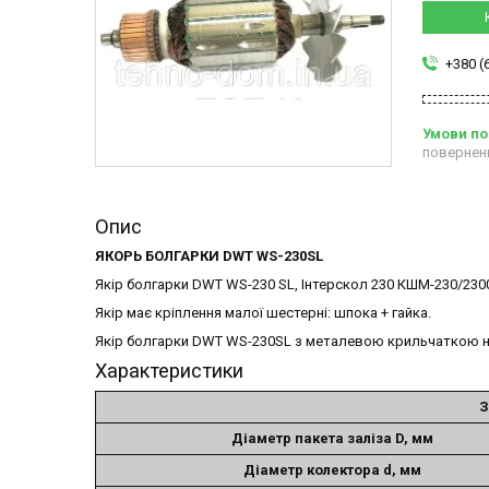
+380 (
повернен
Опис
ЯКОРЬ БОЛГАРКИ DWT WS-230SL
Якір болгарки DWT WS-230 SL, Інтерскол 230 КШМ-230/230
Якір має кріплення малої шестерні: шпока + гайка.
Якір болгарки DWT WS-230SL з металевою крильчаткою н
Характеристики
З
Діаметр пакета заліза D, мм
Діаметр колектора d, мм