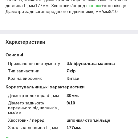
довжина L, мм177мм. Хвостовик/перед
шпонка
+стоп.кільце.
Діаметри заднього/переднього підшипників, мм/мм9/10
Характеристики
Основні
Призначення інструменту
Шліфувальна машина
Тип запчастини
Якір
Країна виробник
Китай
Користувальницькі характеристики
Діаметр колектора d , мм
30мм.
Діаметр заднього/
9/10
переднього підшипників ,
мм/мм
Хвостовик / перед
шпонка+стоп.кільце
Загальна довжина L , мм
177мм.