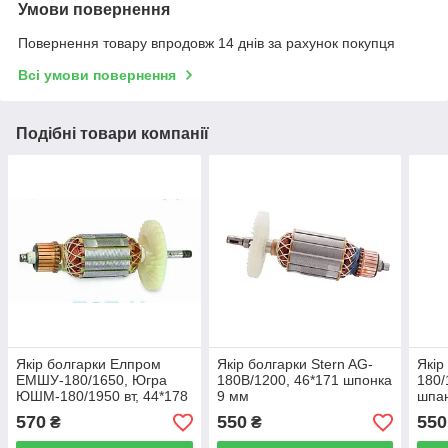
Умови повернення
Повернення товару впродовж 14 днів за рахунок покупця
Всі умови повернення
Подібні товари компанії
Якір болгарки Елпром
Якір болгарки Stern AG-
Якір
ЕМШУ-180/1650, Югра
180B/1200, 46*171 шпонка
180/
ЮШМ-180/1950 вт, 44*178
9 мм
шпан
різь 8 мм
570
550
550
₴
₴