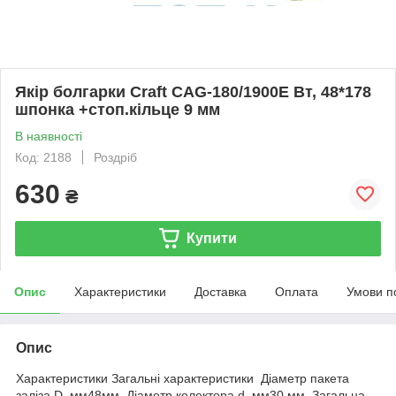
Якір болгарки Craft CAG-180/1900E Вт, 48*178
шпонка +стоп.кільце 9 мм
В наявності
Код: 2188
Роздріб
630
₴
Купити
Опис
Характеристики
Доставка
Оплата
Умови п
Опис
Характеристики Загальні характеристики Діаметр пакета
заліза D, мм48мм. Діаметр колектора d, мм30 мм. Загальна