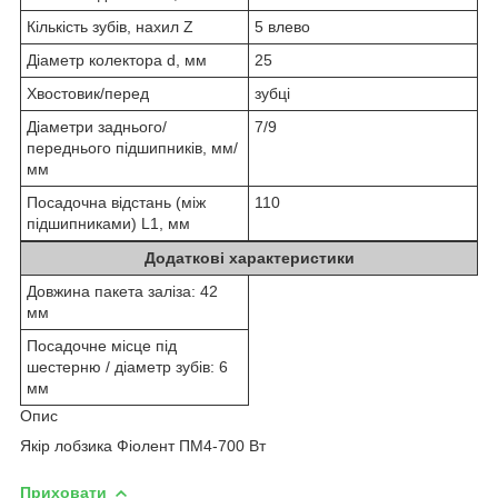
Кількість зубів, нахил Z
5 влево
Діаметр колектора d, мм
25
Хвостовик/перед
зубці
Діаметри заднього/
7/9
переднього підшипників, мм/
мм
Посадочна відстань (між
110
підшипниками) L1, мм
Додаткові характеристики
Довжина пакета заліза: 42
мм
Посадочне місце під
шестерню / діаметр зубів: 6
мм
Опис
Якір лобзика Фіолент ПМ4-700 Вт
Приховати