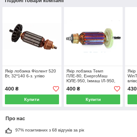
Подібні товари компанії
Якір лобзика Фіолент 520
Якір лобзика Темп
Якір
Вт, 32*140 6-з. уліво
ПЛЕ-80, ЕнергоМаш
WinT
ЮЛЕ-950, Іжмаш ІЛ-950,
влів
35*155 5-з. ліворуч 6.5 мм
400
400
430
₴
₴
Купити
Купити
Про нас
97% позитивних з 68 відгуків за рік