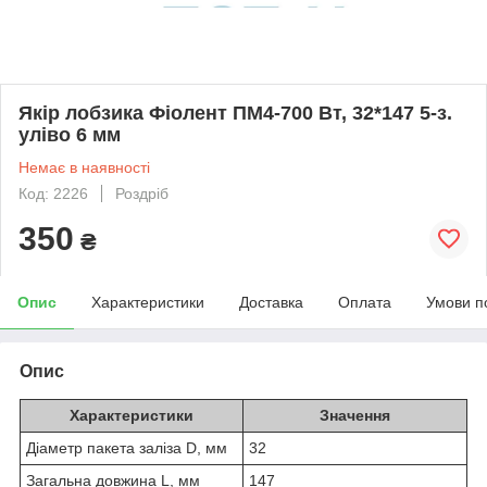
Якір лобзика Фіолент ПМ4-700 Вт, 32*147 5-з.
уліво 6 мм
Немає в наявності
Код: 2226
Роздріб
350
₴
Опис
Характеристики
Доставка
Оплата
Умови п
Опис
Характеристики
Значення
Діаметр пакета заліза D, мм
32
Загальна довжина L, мм
147