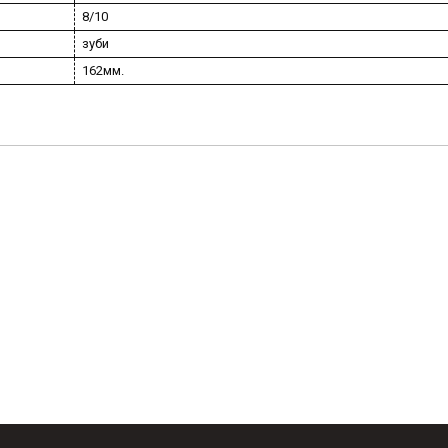
8/10
зуби
162мм.