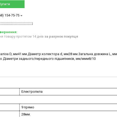
Купити
68) 154-75-75
ня товару протягом 14 днів
за рахунок покупця
аліза D, мм41 мм.Діаметр колектора d, мм28 мм.Загальна довжина L, мм
во Діаметри заднього/переднього підшипників, мм/ммм8/10
Електропила
9 прямо
28мм.