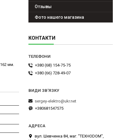
Отзывы
Фото нашего магазина
КОНТАКТИ
162 мм.
+380 (68) 154-75-75
+380 (66) 728-49-07
sergey-elektro@ukr.net
+380681547575
вул. Шевченка 84, маг. "ТЕХНОDOM",