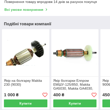
Повернення товару впродовж 14 днів за рахунок покупця
Всі умови повернення
Подібні товари компанії
Якір на болгарку Makita
Якір болгарки Елпром
Якір
230 (9030)
ЕМШУ-125/850, Makita
9006
GA5030, Makita GA4030,
29.5*160 різі 6 мм
1 000
400
450
₴
₴
Купити
Купити