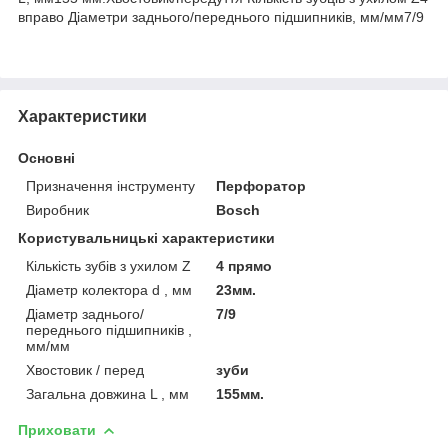
вправо Діаметри заднього/переднього підшипників, мм/мм7/9
Характеристики
Основні
Призначення інструменту
Перфоратор
Виробник
Bosch
Користувальницькі характеристики
Кількість зубів з ухилом Z
4 прямо
Діаметр колектора d , мм
23мм.
Діаметр заднього/
7/9
переднього підшипників ,
мм/мм
Хвостовик / перед
зуби
Загальна довжина L , мм
155мм.
Приховати