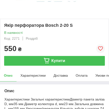
Якір перфоратора Bosch 2-20 S
В наявності
Код: 2271
Роздріб
550
₴
Купити
Опис
Характеристики
Доставка
Оплата
Умови п
Опис
Характеристики Загальні характеристикиДіаметр пакета заліза
D, мм35 мм.Діаметр колектора d, мм23 мм.Загальна довжина
L, мм155 мм.Хвостовик/передуття Кількість зубців з ухилом Z4