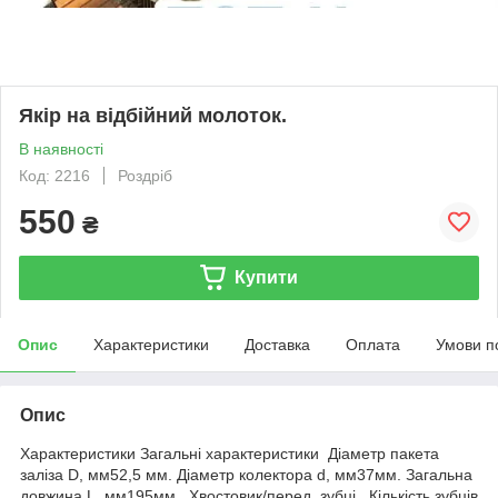
Якір на відбійний молоток.
В наявності
Код: 2216
Роздріб
550
₴
Купити
Опис
Характеристики
Доставка
Оплата
Умови п
Опис
Характеристики Загальні характеристики Діаметр пакета
заліза D, мм52,5 мм. Діаметр колектора d, мм37мм. Загальна
довжина L, мм195мм. Хвостовик/перед зубці. Кількість зубців