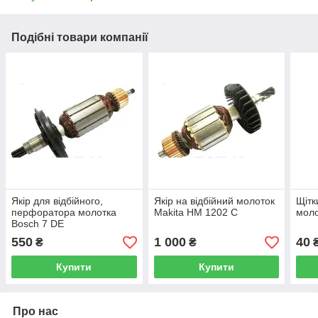
Подібні товари компанії
Якір для відбійного,
Якір на відбійний молоток
Щітк
перфоратора молотка
Makita HM 1202 C
моло
Bosch 7 DE
550
1 000
40
₴
₴
Купити
Купити
Про нас