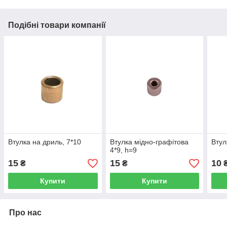
Подібні товари компанії
Втулка на дриль, 7*10
Втулка мідно-графітова
Втул
4*9, h=9
15
15
10
₴
₴
Купити
Купити
Про нас