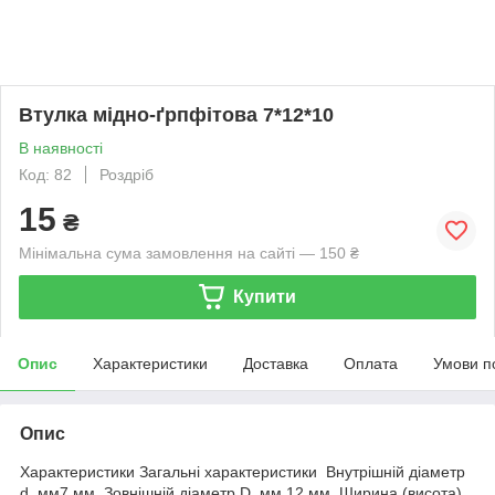
Втулка мідно-ґрпфітова 7*12*10
В наявності
Код: 82
Роздріб
15
₴
Мінімальна сума замовлення на сайті — 150 ₴
Купити
Опис
Характеристики
Доставка
Оплата
Умови п
Опис
Характеристики Загальні характеристики Внутрішній діаметр
d, мм7 мм. Зовнішній діаметр D, мм 12 мм. Ширина (висота)