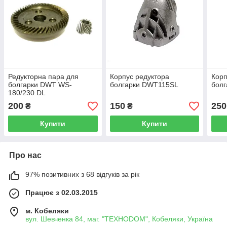
Редукторна пара для
Корпус редуктора
Корп
болгарки DWT WS-
болгарки DWT115SL
болг
180/230 DL
200
150
250
₴
₴
Купити
Купити
Про нас
97% позитивних з 68 відгуків за рік
Працює з 02.03.2015
м. Кобеляки
вул. Шевченка 84, маг. "ТЕХНОDOM", Кобеляки, Україна