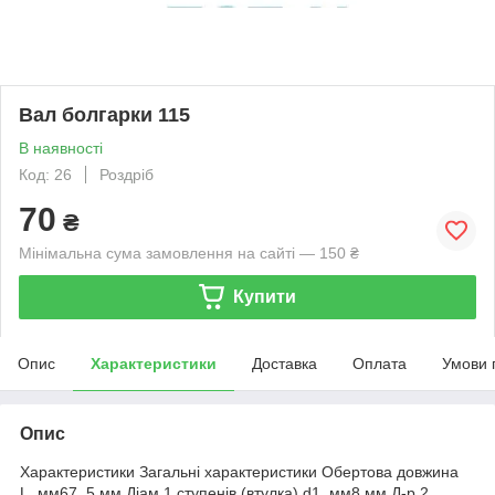
Вал болгарки 115
В наявності
Код: 26
Роздріб
70
₴
Мінімальна сума замовлення на сайті — 150 ₴
Купити
Опис
Характеристики
Доставка
Оплата
Умови 
Опис
Характеристики Загальні характеристики Обертова довжина
L, мм67, 5 мм.Діам.1 ступенів (втулка) d1, мм8 мм.Д-р 2