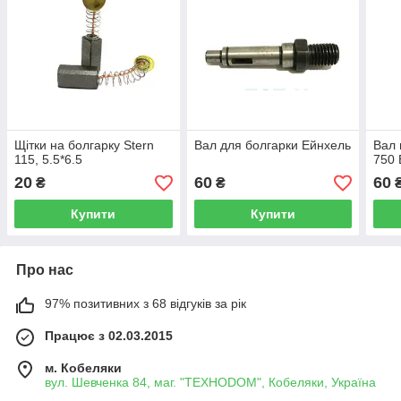
Щітки на болгарку Stern
Вал для болгарки Ейнхель
Вал 
115, 5.5*6.5
750 
20
60
60
₴
₴
Купити
Купити
Про нас
97% позитивних з 68 відгуків за рік
Працює з 02.03.2015
м. Кобеляки
вул. Шевченка 84, маг. "ТЕХНОDOM", Кобеляки, Україна