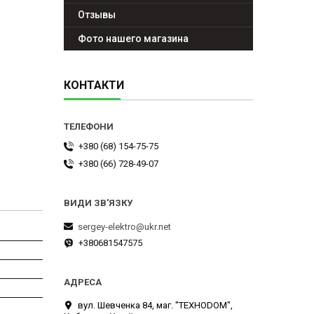
Отзывы
Фото нашего магазина
КОНТАКТИ
+380 (68) 154-75-75
+380 (66) 728-49-07
sergey-elektro@ukr.net
+380681547575
вул. Шевченка 84, маг. "ТЕХНОDOM",