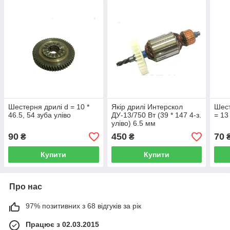
Шестерня дрилі d = 10 *
Якір дрилі Интерскол
Шест
46.5, 54 зуба уліво
ДУ-13/750 Вт (39 * 147 4-з.
= 13
уліво) 6.5 мм
90
450
70
₴
₴
Купити
Купити
Про нас
97% позитивних з 68 відгуків за рік
Працює з 02.03.2015