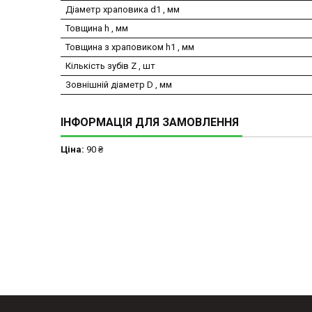
Діаметр храповика d1 , мм
Товщина h , мм
Товщина з храповиком h1 , мм
Кількість зубів Z , шт
Зовнішній діаметр D , мм
ІНФОРМАЦІЯ ДЛЯ ЗАМОВЛЕННЯ
Ціна:
90 ₴