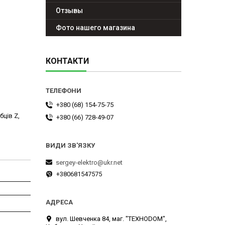
Отзывы
Фото нашего магазина
КОНТАКТИ
+380 (68) 154-75-75
бців Z,
+380 (66) 728-49-07
sergey-elektro@ukr.net
+380681547575
вул. Шевченка 84, маг. "ТЕХНОDOM",