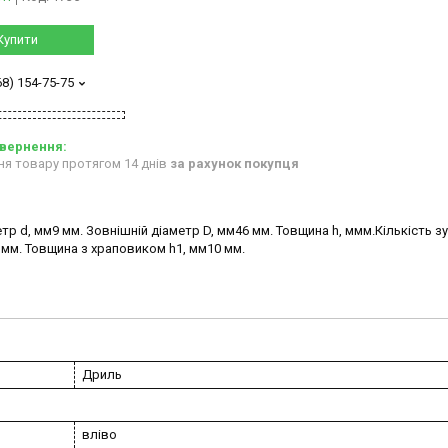
Купити
68) 154-75-75
ня товару протягом 14 днів
за рахунок покупця
р d, мм9 мм. Зовнішній діаметр D, мм46 мм. Товщина h, ммм.Кількість зу
 мм. Товщина з храповиком h1, мм10 мм.
Дриль
вліво