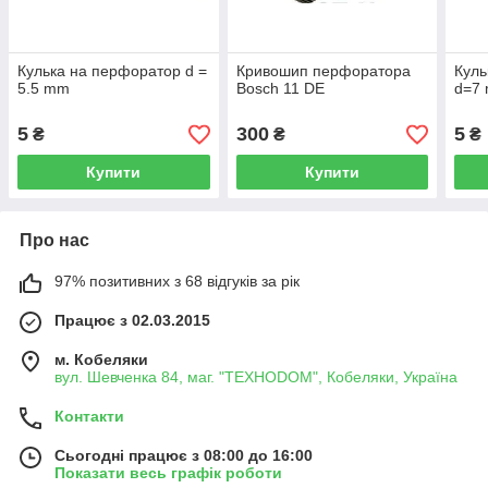
Кулька на перфоратор d =
Кривошип перфоратора
Куль
5.5 mm
Bosch 11 DE
d=7
5
300
5
₴
₴
₴
Купити
Купити
Про нас
97% позитивних з 68 відгуків за рік
Працює з 02.03.2015
м. Кобеляки
вул. Шевченка 84, маг. "ТЕХНОDOM", Кобеляки, Україна
Контакти
Сьогодні працює з 08:00 до 16:00
Показати весь графік роботи