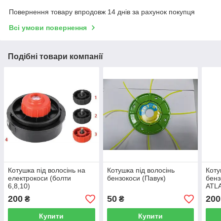
Повернення товару впродовж 14 днів за рахунок покупця
Всі умови повернення
Подібні товари компанії
Котушка під волосінь на
Котушка під волосінь
Коту
електрокоси (болти
бензокоси (Павук)
бенз
6,8,10)
ATL
200
50
200
₴
₴
Купити
Купити