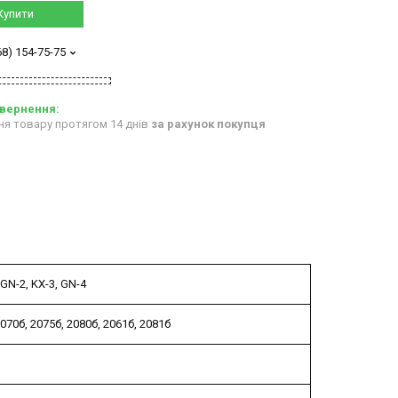
Купити
68) 154-75-75
ня товару протягом 14 днів
за рахунок покупця
GN-2, KX-3, GN-4
070б, 2075б, 2080б, 2061б, 2081б