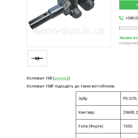
+380 (
повернен
Колінвал 168 (
шпонка
)
Колінвал 168F підходить до таких мотоблоків:
Зубр
PS-Q70, 
Кентавр
2060б, 2
Forte (Форте)
105G