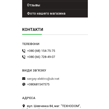
Отзывы
Фото нашего магазина
КОНТАКТИ
+380 (68) 154-75-75
+380 (66) 728-49-07
sergey-elektro@ukr.net
+380681547575
вул. Шевченка 84, маг. "ТЕХНОDOM",