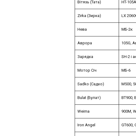
Вітязь (Тата)
HT-105A
Zirka (Зирка)
LX 2060G
Нева
МБ-2к
Аврора
105G, А
Зарядка
SH-2 і а
Мотор Січ
МБ-6
Sadko (Садко)
M500, 5
Bulat (Булат)
BT900, 
Weima
900M, 
Iron Angel
GT600, 