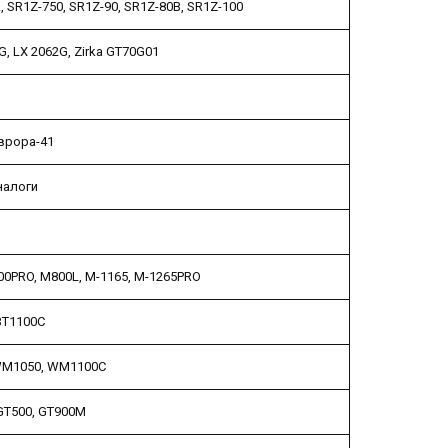
, SR1Z-750, SR1Z-90, SR1Z-80B, SR1Z-100
, LX 2062G, Zirka GT70G01
врора-41
налоги
00PRO, M800L, M-1165, M-1265PRO
BT1100C
WM1050, WM1100C
GT500, GT900M