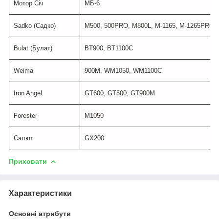
Мотор Січ
МБ-6
Sadko (Садко)
M500, 500PRO, M800L, M-1165, M-1265PRO
Bulat (Булат)
BT900, BT1100C
Weima
900M, WM1050, WM1100C
Iron Angel
GT600, GT500, GT900M
Forester
M1050
Салют
GX200
Приховати
Характеристики
Основні атрибути