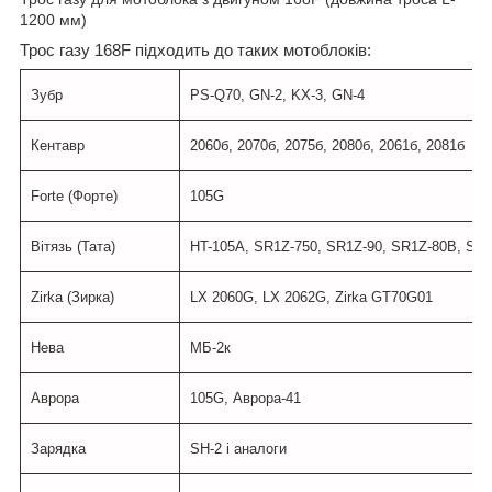
1200 мм)
Трос газу 168F підходить до таких мотоблоків:
Зубр
PS-Q70, GN-2, KX-3, GN-4
Кентавр
2060б, 2070б, 2075б, 2080б, 2061б, 2081б
Forte (Форте)
105G
Вітязь (Тата)
HT-105A, SR1Z-750, SR1Z-90, SR1Z-80B, SR1
Zirka (Зирка)
LX 2060G, LX 2062G, Zirka GT70G01
Нева
МБ-2к
Аврора
105G, Аврора-41
Зарядка
SH-2 і аналоги