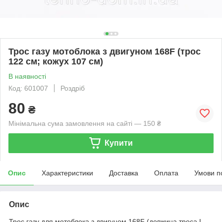
Трос газу мотоблока з двигуном 168F (трос
122 см; кожух 107 см)
В наявності
Код: 601007
Роздріб
80
₴
Мінімальна сума замовлення на сайті — 150 ₴
Купити
Опис
Характеристики
Доставка
Оплата
Умови п
Опис
Трос газу для мотоблока з двигуном 168F (довжина троса L-