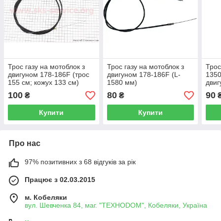
Трос газу на мотоблок з
Трос газу на мотоблок з
Трос
двигуном 178-186F (трос
двигуном 178-186F (L-
1350
155 см; кожух 133 см)
1580 мм)
двиг
100
80
90
₴
₴
Купити
Купити
Про нас
97% позитивних з 68 відгуків за рік
Працює з 02.03.2015
м. Кобеляки
вул. Шевченка 84, маг. "ТЕХНОDOM", Кобеляки, Україна