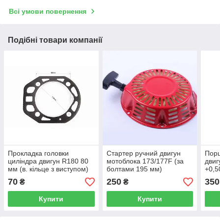
Всі умови повернення
Подібні товари компанії
Прокладка головки
Стартер ручний двигун
Порш
циліндра двигун R180 80
мотоблока 173/177F (за
двиг
мм (в. кільце з виступом)
болтами 195 мм)
+0,5
70
250
350
₴
₴
Купити
Купити