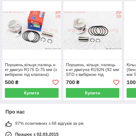
Поршень,кільця,палець к-
Поршень, кільця, палець
Кіль
кт двигун R175 D-75 мм (з
к-кт двигуна R192N (92 мм
(бен
вибіркою під клапана)
STD з вибіркою під
мм 
клапана)
500
700
100
₴
₴
Купити
Купити
Про нас
97% позитивних з 68 відгуків за рік
Працює з 02.03.2015