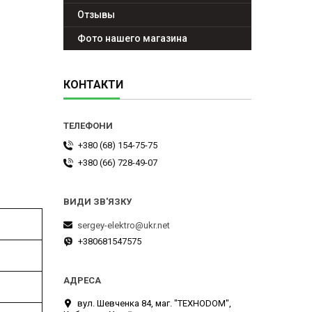
Отзывы
Фото нашего магазина
КОНТАКТИ
+380 (68) 154-75-75
+380 (66) 728-49-07
sergey-elektro@ukr.net
+380681547575
вул. Шевченка 84, маг. "ТЕХНОDOM",