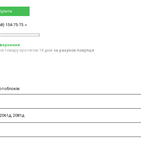
Купити
68) 154-75-75
ня товару протягом 14 днів
за рахунок покупця
отоблоків:
 2061д, 2081д