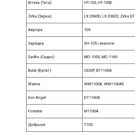
Вітязь (Тата)
HT-105, HT-105E
Zirka (Зирка)
LX 2060D, LX 2062D, Zirka G
Аврора
105
Зарядка
SH-105 і аналоги
Sadko (Садко)
MD-1050, MD-1160
Bulat (Булат)
C653P, BT1100A
Weima
WM1100A, WM1100AE
Iron Angel
DT1100A
Forester
M1100A
Добрыня
T105