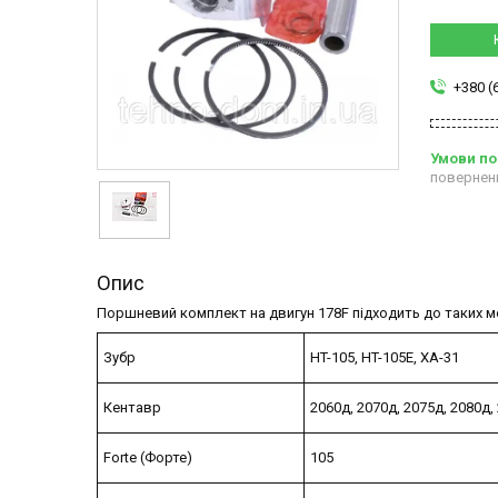
+380 (
повернен
Опис
Поршневий комплект на двигун 178F підходить до таких м
Зубр
HT-105, HT-105E, ХА-31
Кентавр
2060д, 2070д, 2075д, 2080д,
Forte (Форте)
105