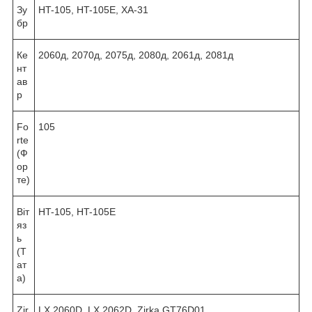
Зу
HT-105, HT-105E, ХА-31
бр
Ке
2060д, 2070д, 2075д, 2080д, 2061д, 2081д
нт
ав
р
Fo
105
rte
(Ф
ор
те)
Віт
HT-105, HT-105E
яз
ь
(Т
ат
а)
Zir
LX 2060D, LX 2062D, Zirka GT76D01