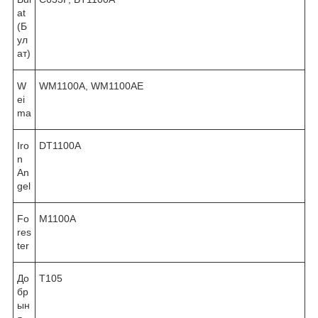
at
(Б
ул
ат)
W
WM1100A, WM1100AE
ei
ma
Iro
DT1100A
n
An
gel
Fo
M1100A
res
ter
До
T105
бр
ын