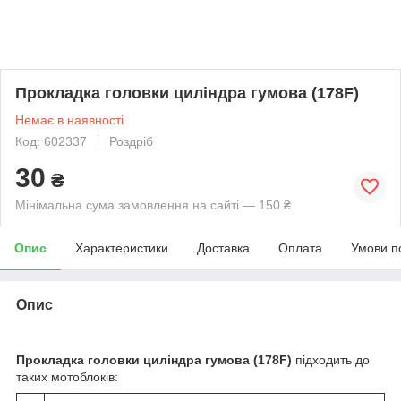
Прокладка головки циліндра гумова (178F)
Немає в наявності
Код: 602337
Роздріб
30
₴
Мінімальна сума замовлення на сайті — 150 ₴
Опис
Характеристики
Доставка
Оплата
Умови п
Опис
Прокладка головки циліндра гумова (178F)
підходить до
таких мотоблоків: