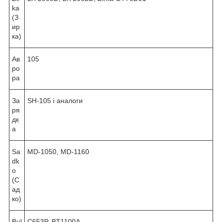
ka
(З
ир
ка)
Ав
105
ро
ра
За
SH-105 і аналоги
ря
дк
а
Sa
MD-1050, MD-1160
dk
o
(С
ад
ко)
Bul
C653P, BT1100A