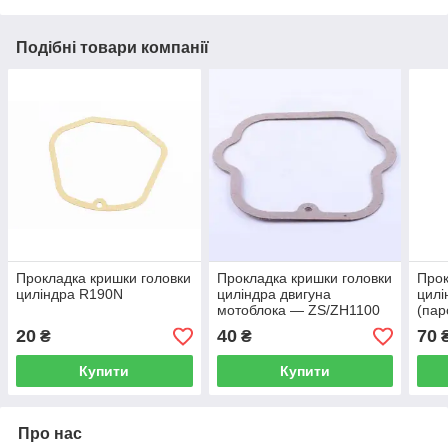
Подібні товари компанії
Прокладка кришки головки
Прокладка кришки головки
Прок
циліндра R190N
циліндра двигуна
цилі
мотоблока — ZS/ZH1100
(пар
20
40
70
₴
₴
Купити
Купити
Про нас