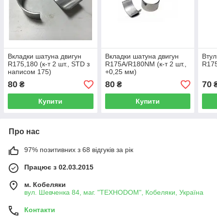
Вкладки шатуна двигун
Вкладки шатуна двигун
Втул
R175,180 (к-т 2 шт., STD з
R175A/R180NM (к-т 2 шт.,
R17
написом 175)
+0,25 мм)
80
80
70
₴
₴
Купити
Купити
Про нас
97% позитивних з 68 відгуків за рік
Працює з 02.03.2015
м. Кобеляки
вул. Шевченка 84, маг. "ТЕХНОDOM", Кобеляки, Україна
Контакти