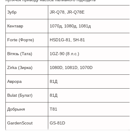
Зубр
JR-Q78, JR-Q78E
Кентавр
1070д, 1080д, 1081д
Forte (Форте)
HSD1G-81, SH-81
Вітязь (Тата)
1GZ-90 (8 л.с.)
Zirka (Зирка)
1080D, 1081D, 1070D
Аврора
81Д
Bulat (Булат)
81Д
Добрыня
T81
GardenScout
GS-81D