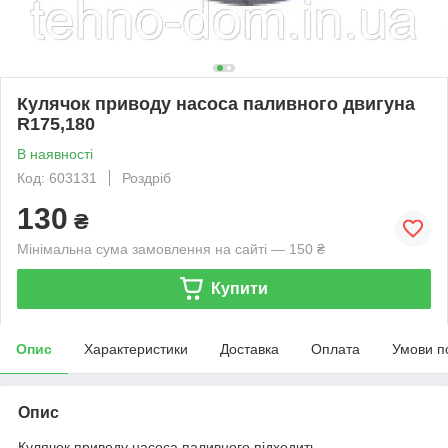
Кулячок приводу насоса паливного двигуна
R175,180
В наявності
Код: 603131
Роздріб
130
₴
Мінімальна сума замовлення на сайті — 150 ₴
Купити
Опис
Характеристики
Доставка
Оплата
Умови п
Опис
Кулячок приводу насоса паливного підходить