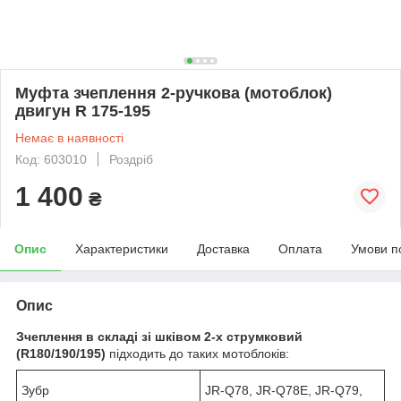
Муфта зчеплення 2-ручкова (мотоблок)
двигун R 175-195
Немає в наявності
Код: 603010
Роздріб
1 400
₴
Опис
Характеристики
Доставка
Оплата
Умови п
Опис
Зчеплення в складі зі шківом 2-х струмковий
(R180/190/195)
підходить до таких мотоблоків:
Зубр
JR-Q78, JR-Q78E, JR-Q79,