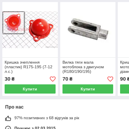
Кришка зчеплення
Вилка тяги мала
Криш
(пластик) R175-195 (7-12
мотоблока з двигуном
мото
л.с.)
(R180/190/195)
діам
30
70
90
₴
₴
Купити
Купити
Про нас
97% позитивних з 68 відгуків за рік
Працює з 02.03.2015