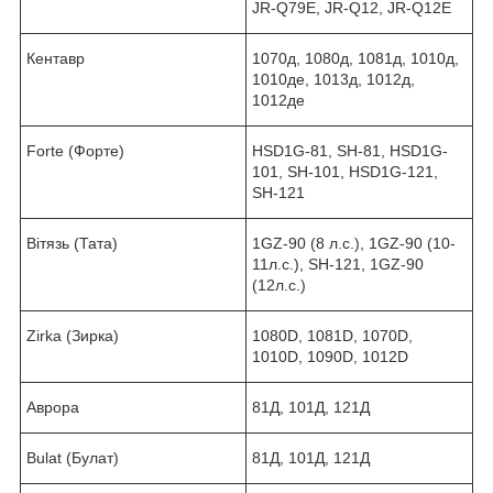
JR-Q79E, JR-Q12, JR-Q12E
Кентавр
1070д, 1080д, 1081д, 1010д,
1010де, 1013д, 1012д,
1012де
Forte (Форте)
HSD1G-81, SH-81, HSD1G-
101, SH-101, HSD1G-121,
SH-121
Вітязь (Тата)
1GZ-90 (8 л.с.), 1GZ-90 (10-
11л.с.), SH-121, 1GZ-90
(12л.с.)
Zirka (Зирка)
1080D, 1081D, 1070D,
1010D, 1090D, 1012D
Аврора
81Д, 101Д, 121Д
Bulat (Булат)
81Д, 101Д, 121Д