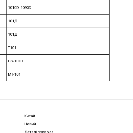
1010D, 1090D
101Д
101Д
T101
GS-101D
MT-101
Китай
Новий
Деталі привода