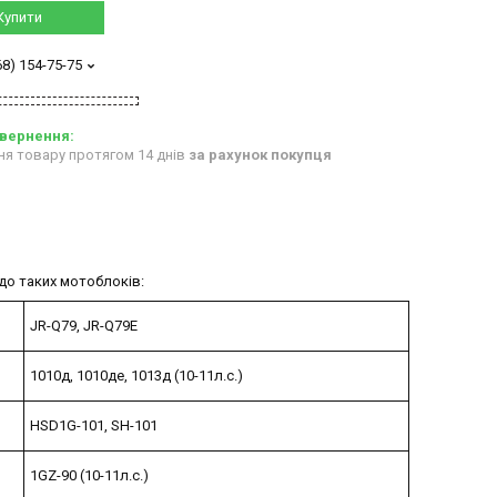
Купити
68) 154-75-75
ня товару протягом 14 днів
за рахунок покупця
до таких мотоблоків:
JR-Q79, JR-Q79E
1010д, 1010де, 1013д (10-11л.с.)
HSD1G-101, SH-101
1GZ-90 (10-11л.с.)