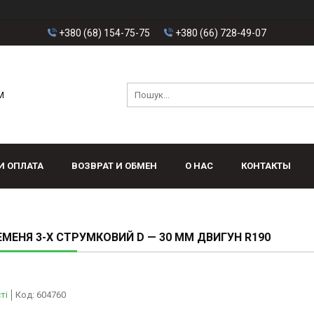
+380 (68) 154-75-75
+380 (66) 728-49-07
M
И ОПЛАТА
ВОЗВРАТ И ОБМЕН
О НАС
КОНТАКТЫ
ЕМЕНЯ 3-Х СТРУМКОВИЙ D — 30 ММ ДВИГУН R190
ті
Код:
604760