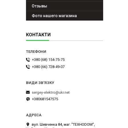
Отзывы
Фото нашего магазина
КОНТАКТИ
+380 (68) 154-75-75
+380 (66) 728-49-07
sergey-elektro@ukr.net
+380681547575
вул. Шевченка 84, маг. "ТЕХНОDOM",