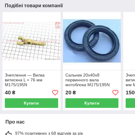
Подібні товари компанії
Зчеплення — Вилка
Сальник 20x40x8
Зче
витискна L = 76 мм
первинного вала
вити
M175/195N
мотоблока M175/195N
мм 
40
20
150
₴
₴
Купити
Купити
Про нас
97% позитивних з 68 відгуків за рік