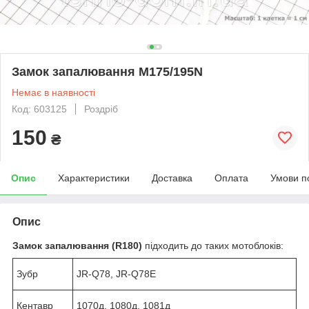
Замок запалювання M175/195N
Немає в наявності
Код: 603125
Роздріб
150
₴
Опис
Характеристики
Доставка
Оплата
Умови п
Опис
Замок запалювання (R180)
підходить до таких мотоблоків:
Зубр
JR-Q78, JR-Q78E
Кентавр
1070д, 1080д, 1081д