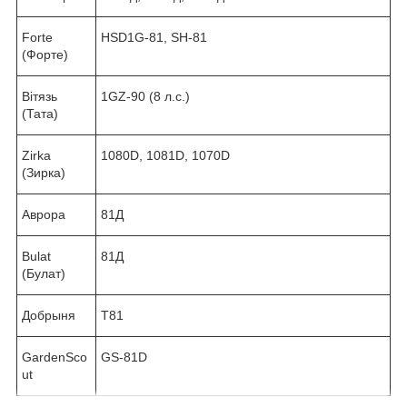
Forte
HSD1G-81, SH-81
(Форте)
Вітязь
1GZ-90 (8 л.с.)
(Тата)
Zirka
1080D, 1081D, 1070D
(Зирка)
Аврора
81Д
Bulat
81Д
(Булат)
Добрыня
T81
GardenSco
GS-81D
ut