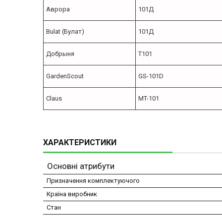
Аврора
101Д
Bulat (Булат)
101Д
Добрыня
T101
GardenScout
GS-101D
Claus
MT-101
ХАРАКТЕРИСТИКИ
Основні атрибути
Призначення комплектуючого
Країна виробник
Стан