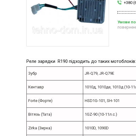
+380 (
повернен
Реле зарядки R190 підходить до таких мотоблоків:
Зубр
JR-Q79, JR-Q79E
Кентавр
1010д, 1010де, 1013д (10-11л
Forte (Форте)
HSD1G-101, SH-101
Вітязь (Тата)
1GZ-90 (10-11л.с.)
Zirka (Зирка)
1010D, 1090D