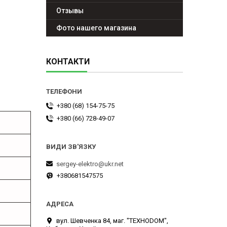
Отзывы
Фото нашего магазина
КОНТАКТИ
+380 (68) 154-75-75
+380 (66) 728-49-07
sergey-elektro@ukr.net
+380681547575
вул. Шевченка 84, маг. "ТЕХНОDOM",