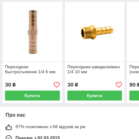
Перехідник-
Перехідник-швидкознімач
Пере
быстросъемник 1/4 6 мм
1/4 10 мм
(хом
30
30
90
₴
₴
Купити
Купити
Про нас
97% позитивних з 68 відгуків за рік
Працює з 02.03.2015