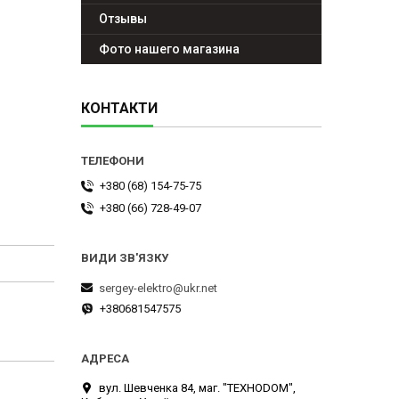
Отзывы
Фото нашего магазина
КОНТАКТИ
+380 (68) 154-75-75
+380 (66) 728-49-07
sergey-elektro@ukr.net
+380681547575
вул. Шевченка 84, маг. "ТЕХНОDOM",