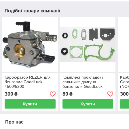
Подібні товари компанії
Карбюратор REZER для
Комплект прокладок і
Карб
бензопил GoodLuck
сальників двигуна
Good
4500/5200
бензопили GoodLuck
(NO
4500-5200 Winzor
300
80
300
₴
₴
Купити
Купити
Про нас