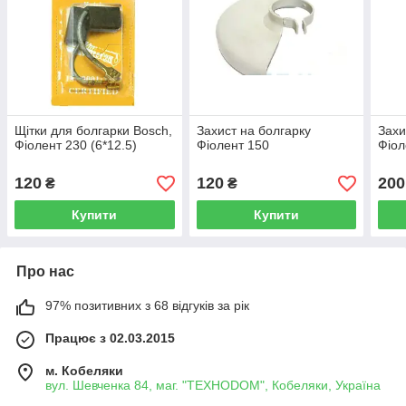
Щітки для болгарки Bosch,
Захист на болгарку
Захи
Фіолент 230 (6*12.5)
Фіолент 150
Фіо
120
120
200
₴
₴
Купити
Купити
Про нас
97% позитивних з 68 відгуків за рік
Працює з 02.03.2015
м. Кобеляки
вул. Шевченка 84, маг. "ТЕХНОDOM", Кобеляки, Україна