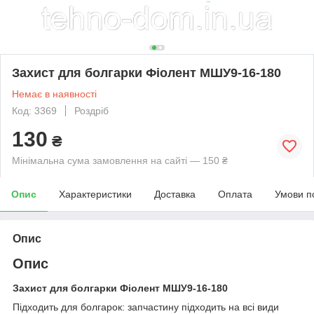
Захист для болгарки Фіолент МШУ9-16-180
Немає в наявності
Код: 3369
Роздріб
130
₴
Мінімальна сума замовлення на сайті — 150 ₴
Опис
Характеристики
Доставка
Оплата
Умови п
Опис
Опис
Захист для болгарки Фіолент МШУ9-16-180
Підходить для болгарок: запчастину підходить на всі види