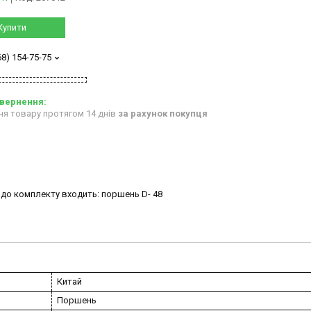
Купити
68) 154-75-75
ня товару протягом 14 днів
за рахунок покупця
до комплекту входить: поршень D- 48
Китай
Поршень