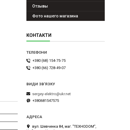
Отзывы
Фото нашего магазина
КОНТАКТИ
+380 (68) 154-75-75
+380 (66) 728-49-07
sergey-elektro@ukr.net
+380681547575
вул. Шевченка 84, маг. "ТЕХНОDOM",