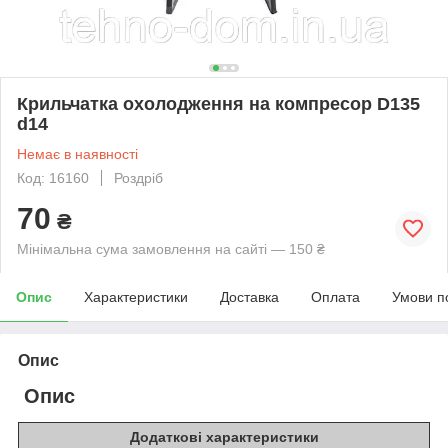
Крильчатка охолодження на компресор D135
d14
Немає в наявності
Код: 16160
Роздріб
70
₴
Мінімальна сума замовлення на сайті — 150 ₴
Опис
Характеристики
Доставка
Оплата
Умови п
Опис
Опис
Додаткові характеристики