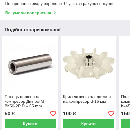
Повернення товару впродовж 14 днів за рахунок покупця
Всі умови повернення
Подібні товари компанії
Палець поршня на
Крильчатка охолодження
Пал
компресор Дніпро-М
на компресор d-16 мм
комп
ВК50-2Р D = 65 mm
h=45
50
100
150
₴
₴
Купити
Купити