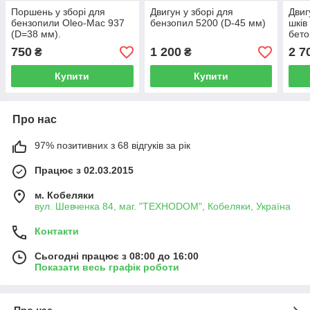
Поршень у зборі для
Двигун у зборі для
Двиг
бензопили Oleo-Mac 937
бензопил 5200 (D-45 мм)
шків
(D=38 мм).
бето
125 
750
1 200
2 7
₴
₴
Купити
Купити
Про нас
97% позитивних з 68 відгуків за рік
Працює з 02.03.2015
м. Кобеляки
вул. Шевченка 84, маг. "ТЕХНОDOM", Кобеляки, Україна
Контакти
Сьогодні працює з 08:00 до 16:00
Показати весь графік роботи