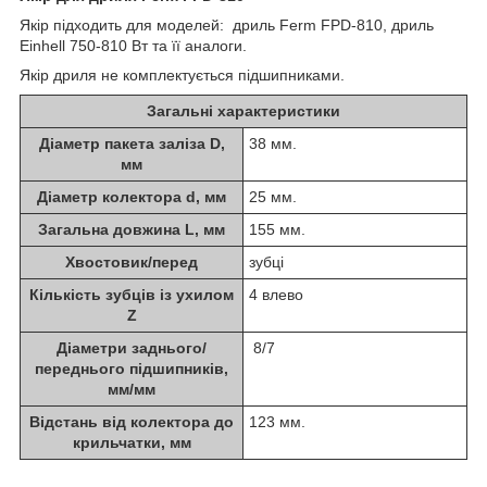
Якір підходить для моделей: дриль Ferm FPD-810, дриль
Einhell 750-810 Вт та її аналоги.
Якір дриля не комплектується підшипниками.
Загальні характеристики
Діаметр пакета заліза D,
38 мм.
мм
Діаметр колектора d, мм
25 мм.
Загальна довжина L, мм
155 мм.
Хвостовик/перед
зубці
Кількість зубців із ухилом
4 влево
Z
Діаметри заднього/
8/7
переднього підшипників,
мм/мм
Відстань від колектора до
123 мм.
крильчатки, мм