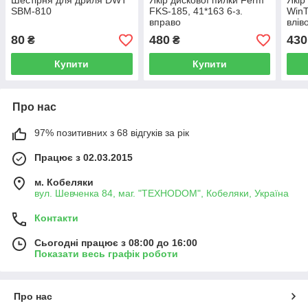
Шестірня для дриля DWT
Якір дискової пилки Ferm
Якір
SBM-810
FKS-185, 41*163 6-з.
WinT
вправо
влів
80
480
430
₴
₴
Купити
Купити
Про нас
97% позитивних з 68 відгуків за рік
Працює з 02.03.2015
м. Кобеляки
вул. Шевченка 84, маг. "ТЕХНОDOM", Кобеляки, Україна
Контакти
Сьогодні працює з 08:00 до 16:00
Показати весь графік роботи
Про нас