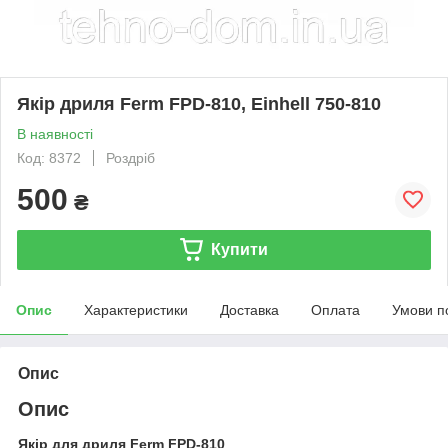
Якір дриля Ferm FPD-810, Einhell 750-810
В наявності
Код: 8372
Роздріб
500
₴
Купити
Опис
Характеристики
Доставка
Оплата
Умови п
Опис
Опис
Якір для дриля Ferm FPD-810