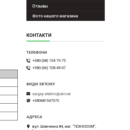
Отзывы
Фото нашего магазина
КОНТАКТИ
+380 (68) 154-75-75
+380 (66) 728-49-07
sergey-elektro@ukr.net
+380681547575
вул. Шевченка 84, маг. "ТЕХНОDOM",