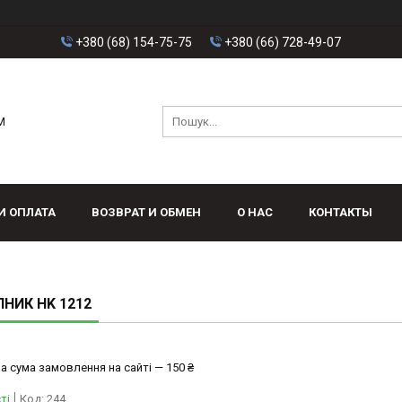
+380 (68) 154-75-75
+380 (66) 728-49-07
M
И ОПЛАТА
ВОЗВРАТ И ОБМЕН
О НАС
КОНТАКТЫ
НИК HK 1212
а сума замовлення на сайті — 150 ₴
ті
Код:
244