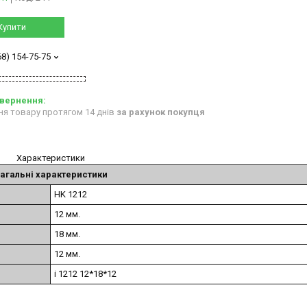
Купити
68) 154-75-75
ня товару протягом 14 днів
за рахунок покупця
Характеристики
агальні характеристики
HK 1212
12 мм.
18 мм.
12 мм.
і 1212 12*18*12