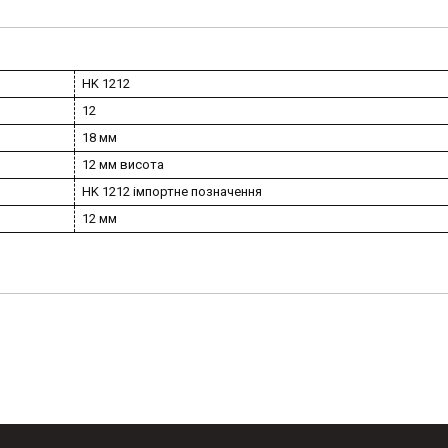
HK 1212
12
18 мм
12 мм висота
HK 1212 імпортне позначення
12 мм