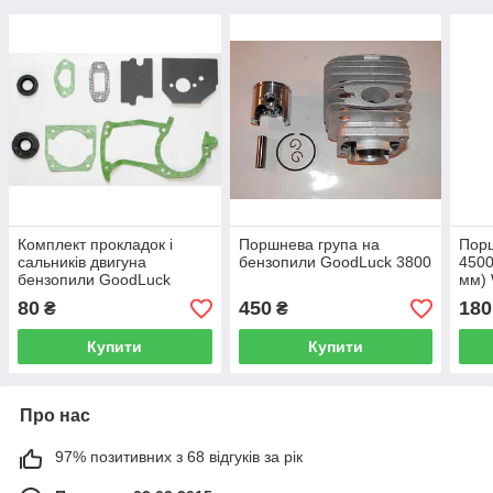
Комплект прокладок і
Поршнева група на
Порш
сальників двигуна
бензопили GoodLuck 3800
4500
бензопили GoodLuck
мм)
4500-5200 Winzor
80
450
180
₴
₴
Купити
Купити
Про нас
97% позитивних з 68 відгуків за рік