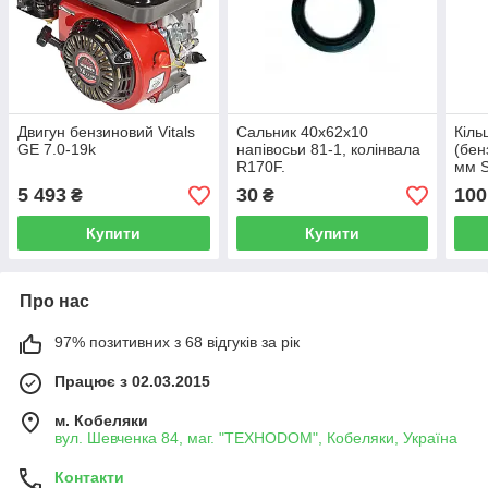
Двигун бензиновий Vitals
Сальник 40x62x10
Кіль
GE 7.0-19k
напівосьи 81-1, колінвала
(бен
R170F.
мм 
5 493
30
100
₴
₴
Купити
Купити
Про нас
97% позитивних з 68 відгуків за рік
Працює з 02.03.2015
м. Кобеляки
вул. Шевченка 84, маг. "ТЕХНОDOM", Кобеляки, Україна
Контакти