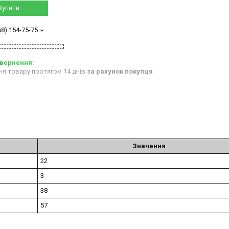
Купити
68) 154-75-75
ня товару протягом 14 днів
за рахунок покупця
Значення
22
3
38
57