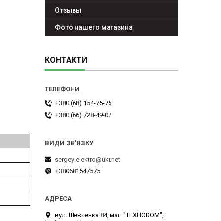
Отзывы
Фото нашего магазина
КОНТАКТИ
+380 (68) 154-75-75
+380 (66) 728-49-07
sergey-elektro@ukr.net
+380681547575
вул. Шевченка 84, маг. "ТЕХНОDOM",