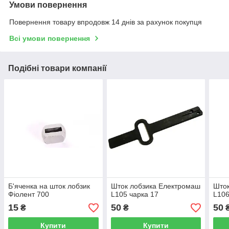
Умови повернення
Повернення товару впродовж 14 днів за рахунок покупця
Всі умови повернення
Подібні товари компанії
Б'яченка на шток лобзик
Шток лобзика Електромаш
Шток
Фіолент 700
L105 чарка 17
L106
15
50
50
₴
₴
Купити
Купити